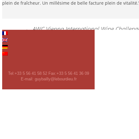
plein de fraîcheur. Un millésime de belle facture plein de vitalité.
Post
←
AWC Vienna International Wine Challeng
navigation
Leave a Reply
You must be
logged in
to post a comment.
Tel:+33 5 56 41 58 52 Fax:+33 5 56 41 36 09
E-mail: guybailly@lebourdieu.fr