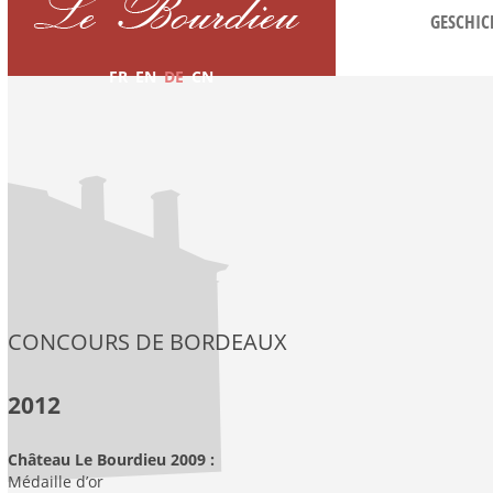
GESCHIC
FR
EN
DE
CN
CONCOURS DE BORDEAUX
2012
Château Le Bourdieu 2009 :
Médaille d’or