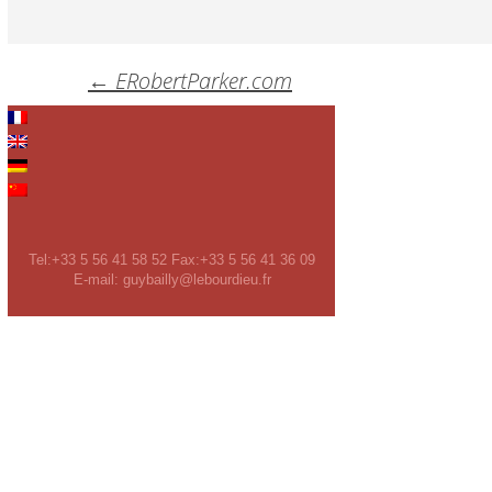
Post
←
ERobertParker.com
navigation
Hinterlasse eine Antwort
Du musst
angemeldet
sein, um einen Kommentar abzugeben.
Tel:+33 5 56 41 58 52 Fax:+33 5 56 41 36 09
E-mail: guybailly@lebourdieu.fr