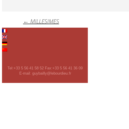
Post
←
MILLESIMES
navigation
Leave a Reply
You must be
logged in
to post a comment.
Tel:+33 5 56 41 58 52 Fax:+33 5 56 41 36 09
E-mail: guybailly@lebourdieu.fr